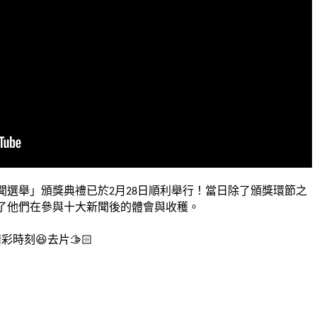
聞選舉」頒獎典禮已於2月28日順利舉行！當日除了頒獎環節之
了他們在參與十大新聞後的體會與收穫。
時刻😆去片🫱🏻