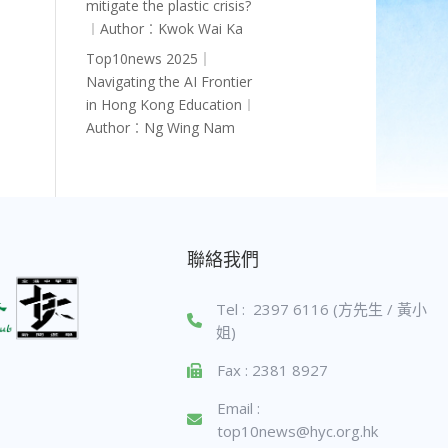
mitigate the plastic crisis?
︱Author︰Kwok Wai Ka
Top10news 2025｜
Navigating the AI Frontier
in Hong Kong Education︱
Author︰Ng Wing Nam
聯絡我們
Tel : 2397 6116 (方先生 / 黃小
姐)
Fax : 2381 8927
Email :
top10news@hyc.org.hk