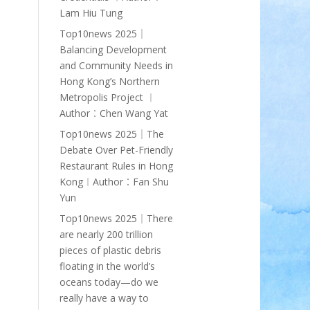
Lam Hiu Tung
Top10news 2025｜
Balancing Development
and Community Needs in
Hong Kong’s Northern
Metropolis Project ︱
Author︰Chen Wang Yat
Top10news 2025｜The
Debate Over Pet-Friendly
Restaurant Rules in Hong
Kong︱Author︰Fan Shu
Yun
Top10news 2025｜There
are nearly 200 trillion
pieces of plastic debris
floating in the world’s
oceans today—do we
really have a way to